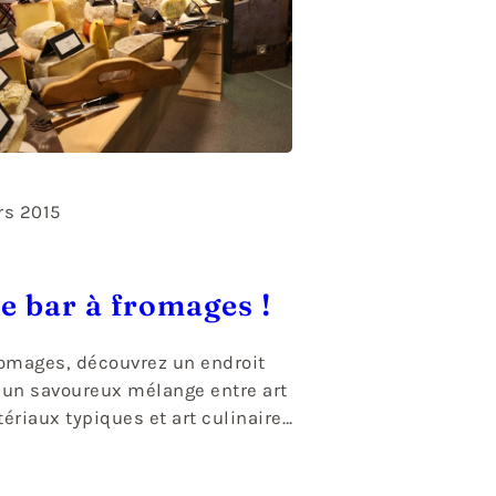
rs 2015
le bar à fromages !
romages, découvrez un endroit
 un savoureux mélange entre art
riaux typiques et art culinaire.
nique sur Morzine, voyagez à
 à la rencontre des meilleurs