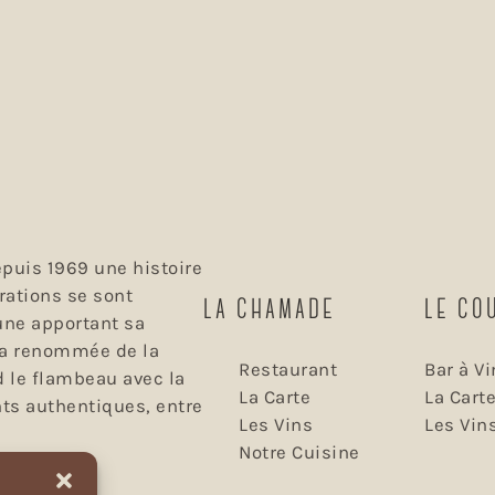
puis 1969 une histoire
rations se sont
LA CHAMADE
LE CO
une apportant sa
 la renommée de la
Restaurant
Bar à Vi
d le flambeau avec la
La Carte
La Cart
ts authentiques, entre
Les Vins
Les Vin
Notre Cuisine