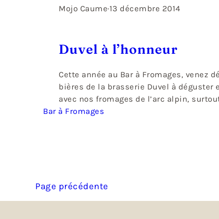
Mojo Caume
·
13 décembre 2014
Duvel à l’honneur
Cette année au Bar à Fromages, venez dé
bières de la brasserie Duvel à déguster 
avec nos fromages de l’arc alpin, surtou
Bar à Fromages
notre Beaufort d’alpage et nos bleus de 
savoir le mythique bleu de Termignon, l
Bonneval et les persillés de Tignes et d’A
Nous n’oublions pas également nos…
Page précédente