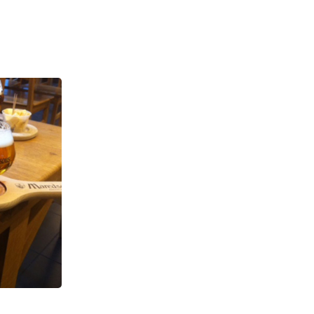
 à 25€ !
fromages. Le Val 
…
fromages de chèvr
brebis à la truffe
incontournables te