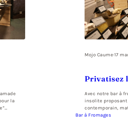
Mojo Caume
·
17 ma
Privatisez 
Chamade
Avec notre bar à f
pour la
insolite proposant
e”
contemporain, maté
instant de
Bar à Fromages
Dans un concept u
r d’un
travers l’arc alpin