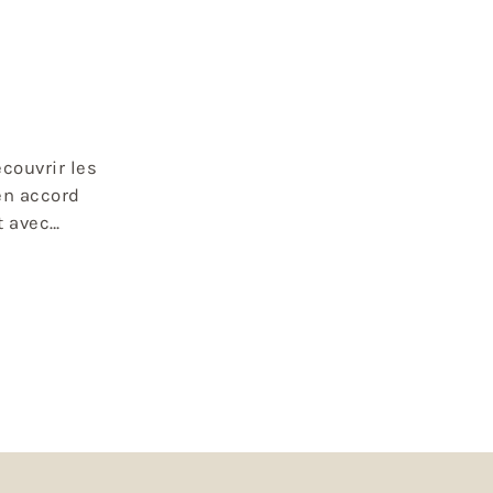
couvrir les
en accord
t avec
Savoie à
e bleu de
lbertville.